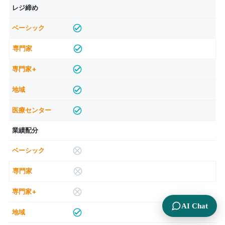
レジ締め
業績配分
AI Chat