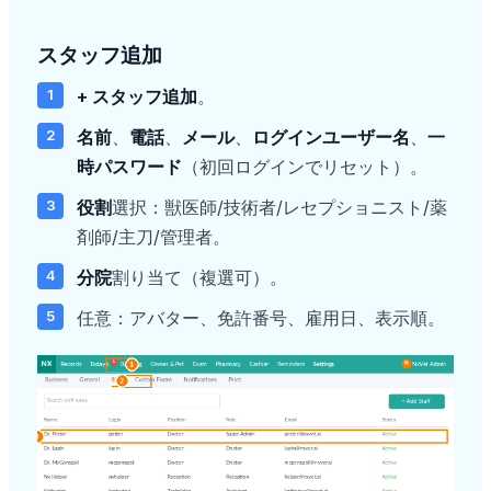
スタッフ追加
+ スタッフ追加
。
名前
、
電話
、
メール
、
ログインユーザー名
、
一
時パスワード
（初回ログインでリセット）。
役割
選択：獣医師/技術者/レセプショニスト/薬
剤師/主刀/管理者。
分院
割り当て（複選可）。
任意：アバター、免許番号、雇用日、表示順。