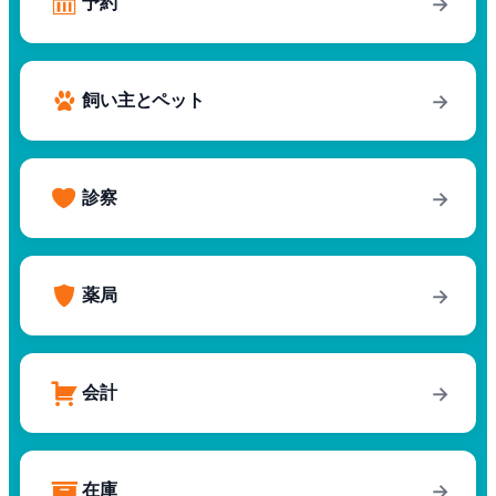
予約
→
飼い主とペット
→
診察
→
薬局
→
会計
→
在庫
→