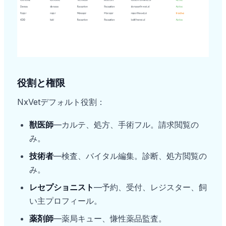
役割と権限
NxVetデフォルト役割：
獣医師
—カルテ、処方、手術フル。請求閲覧の
み。
技術者
—検査、バイタル編集。診断、処方閲覧の
み。
レセプショニスト
—予約、受付、レジスター、飼
い主プロフィール。
薬剤師
—薬局キュー、慊性薬品監査。