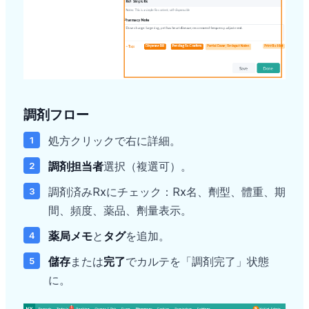
調剤フロー
処方クリックで右に詳細。
調剤担当者
選択（複選可）。
調剤済みRxにチェック：Rx名、劑型、體重、期
間、頻度、薬品、劑量表示。
薬局メモ
と
タグ
を追加。
儲存
または
完了
でカルテを「調剤完了」状態
に。