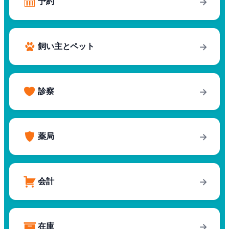
予約
→
飼い主とペット
→
診察
→
薬局
→
会計
→
在庫
→