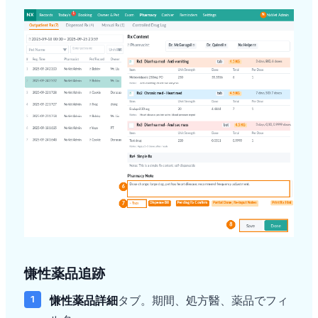
慊性薬品追跡
慊性薬品詳細
タブ。期間、処方醫、薬品でフィ